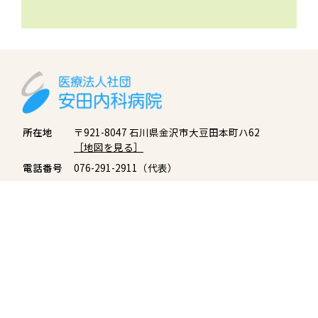
所在地
〒921-8047 石川県金沢市大豆田本町ハ62
［地図を見る］
電話番号
076-291-2911（代表）
診療時間
平日 9：00〜12：30（午前）、14：00〜17：
30（午後）
土曜 9：00〜13：00（午前のみ）
休診日
土曜午後、日曜・祝日
※救急の場合は、お電話にてご相談ください。
サイトマップ