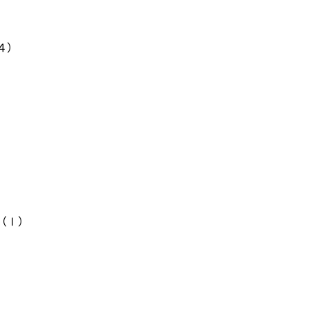
４）
）
（Ⅰ）