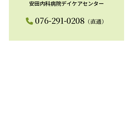
安田内科病院デイケアセンター
076-291-0208
（直通）
所在地
〒921-8047 石川県金沢市大豆田本町ハ62
［地図を見る］
電話番号
076-291-2911（代表）
診療時間
平日 9：00〜12：30（午前）、14：00〜17：
30（午後）