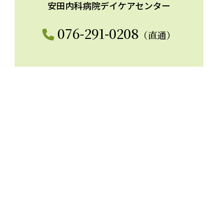
安田内科病院デイケアセンター
076-291-0208
（直通）
所在地
〒921-8047 石川県金沢市大豆田本町ハ62
［地図を見る］
電話番号
076-291-2911（代表）
診療時間
平日 9：00〜12：30（午前）、14：00〜17：
30（午後）