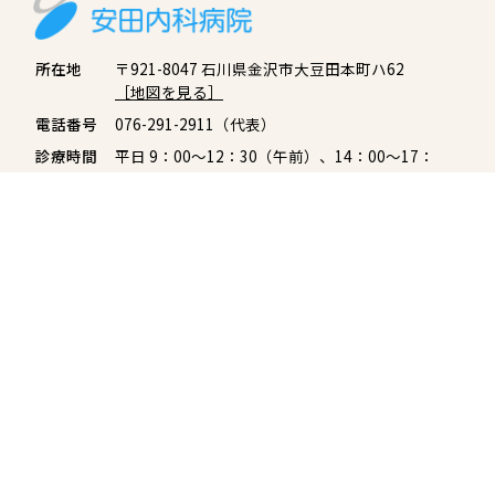
所在地
〒921-8047 石川県金沢市大豆田本町ハ62
［地図を見る］
電話番号
076-291-2911（代表）
診療時間
平日 9：00〜12：30（午前）、14：00〜17：
30（午後）
土曜 9：00〜13：00（午前のみ）
休診日
土曜午後、日曜・祝日
※救急の場合は、お電話にてご相談ください。
サイトマップ
外来のご案内
入院・面会
担当医紹介・診療体制（診
入院される患者様へ
療時間）
入院費用について
訪問診療
お見舞い・面会について
ワクチン接種